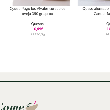
Queso Pago los Vivales curado de
Queso ahumado d
oveja 350 gr aprox
Cantabria
Quesos
Q
10,49
€
1
29,97
€
/
kg
24,