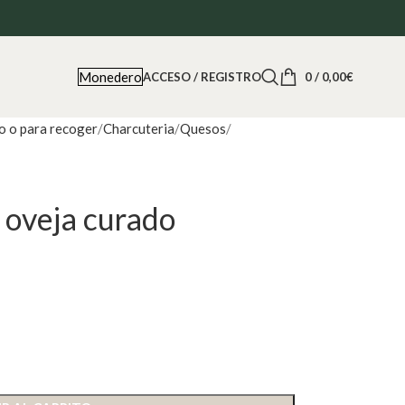
Monedero
ACCESO / REGISTRO
0
/
0,00
€
o o para recoger
Charcuteria
Quesos
oveja curado