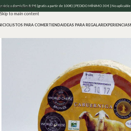
ervicio a domicilio: 8.9 € (gratis a partir de 100€) | PEDIDO MÍNIMO 30 € | No aplicabl
Skip to navigation
Skip to main content
NICIO
LISTOS PARA COMER
TIENDA
IDEAS PARA REGALAR
EXPERIENCIAS