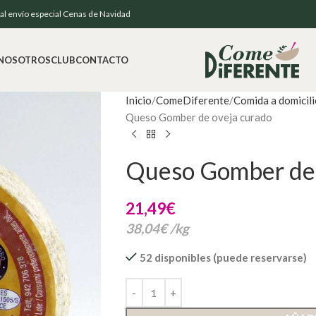
e al envío especial Cenas de Navidad
NOSOTROS
CLUB
CONTACTO
Inicio
ComeDiferente
Comida a domicili
Queso Gomber de oveja curado
Queso Gomber de 
21,49
€
38,04
€
/
kg
52 disponibles (puede reservarse)