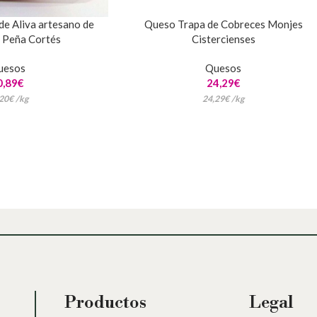
e Aliva artesano de
Queso Trapa de Cobreces Monjes
 Peña Cortés
Cistercienses
uesos
Quesos
0,89
€
24,29
€
20
€
/
kg
24,29
€
/
kg
Productos
Legal