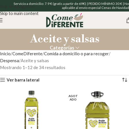
Servicio a domicilio: 7.9 € (gratis a partir de 69€) | PEDIDO MÍNIMO 30 € | No
Skip to navigation
aplicable al envío especial Cenas de Navidad
Skip to main content
Aceite y salsas
Categorías
Inicio
ComeDiferente
Comida a domicilio o para recoger
Despensa
Aceite y salsas
Mostrando 1–12 de 34 resultados
Ver barra lateral
AGOT
ADO