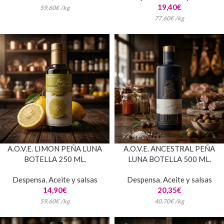
19,40
€
59,60
€
/
kg
77,60
€
/
kg
A.O.V.E. LIMON PEÑA LUNA
A.O.V.E. ANCESTRAL PEÑA
BOTELLA 250 ML.
LUNA BOTELLA 500 ML.
Despensa
,
Aceite y salsas
Despensa
,
Aceite y salsas
14,90
€
20,35
€
59,60
€
/
kg
40,70
€
/
kg