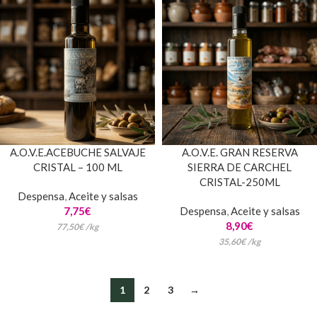
A.O.V.E.ACEBUCHE SALVAJE
A.O.V.E. GRAN RESERVA
CRISTAL – 100 ML
SIERRA DE CARCHEL
CRISTAL-250ML
Despensa
,
Aceite y salsas
7,75
€
Despensa
,
Aceite y salsas
8,90
€
77,50
€
/
kg
35,60
€
/
kg
1
2
3
→