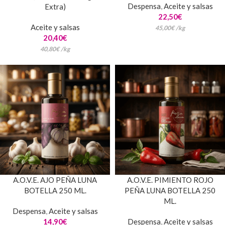
Despensa
,
Aceite y salsas
Extra)
22,50
€
Aceite y salsas
45,00
€
/
kg
20,40
€
40,80
€
/
kg
A.O.V.E. AJO PEÑA LUNA
A.O.V.E. PIMIENTO ROJO
BOTELLA 250 ML.
PEÑA LUNA BOTELLA 250
ML.
Despensa
,
Aceite y salsas
14,90
€
Despensa
,
Aceite y salsas