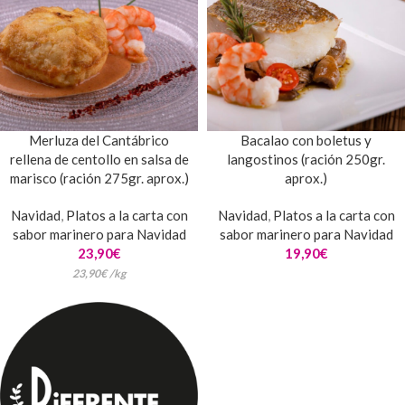
Merluza del Cantábrico
Bacalao con boletus y
rellena de centollo en salsa de
langostinos (ración 250gr.
marisco (ración 275gr. aprox.)
aprox.)
Navidad
,
Platos a la carta con
Navidad
,
Platos a la carta con
sabor marinero para Navidad
sabor marinero para Navidad
23,90
€
19,90
€
23,90
€
/
kg