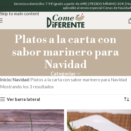
Servicio a domicilio: 7.9 € (gratis a partir de 69€) | PEDIDO MÍNIMO 30 € | No
Skip to navigation
aplicable al envío especial Cenas de Navidad
Skip to main content
Platos a la carta con
sabor marinero para
Navidad
Categorías
Inicio
Navidad
Platos a la carta con sabor marinero para Navidad
Mostrando los 3 resultados
Ver barra lateral