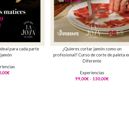
ideal para cada parte
¿Quieres cortar jamón como un
 jamón
profesional? Curso de corte de paleta e
Diferente
riencias
0,00
€
Experiencias
99,00
€
-
130,00
€