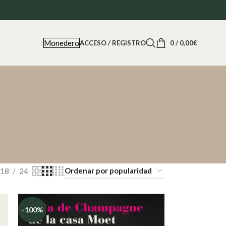
Monedero
ACCESO / REGISTRO
0
/
0,00
€
18
24
-100%