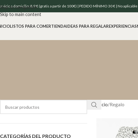
ervicio a domicilio: 8.9 € (gratis a partir de 100€) | PEDIDO MÍNIMO 30 € | No aplicabl
Skip to navigation
Skip to main content
NICIO
LISTOS PARA COMER
TIENDA
IDEAS PARA REGALAR
EXPERIENCIAS
Inicio
Regalo
CATEGORÍAS DEL PRODUCTO