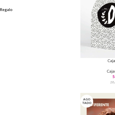
Regalo
Caja
Caja
5
19,
AGO
TADO