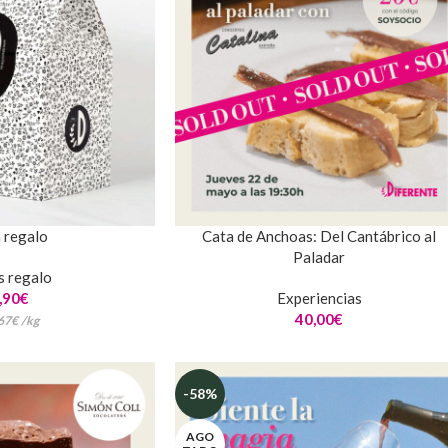
 regalo
Cata de Anchoas: Del Cantábrico al
Paladar
s regalo
,90
€
Experiencias
40,00
€
67
€
/
kg
-58%
AGO