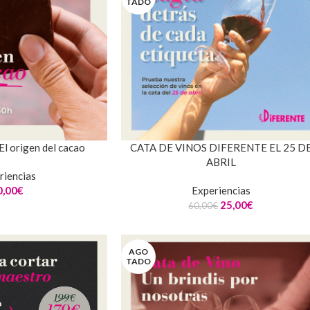
TADO
El origen del cacao
CATA DE VINOS DIFERENTE EL 25 D
ABRIL
riencias
0,00
€
Experiencias
25,00
€
60,00
€
AGO
TADO