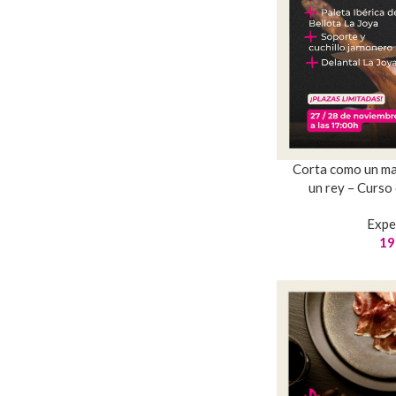
Corta como un ma
un rey – Curso 
Expe
19