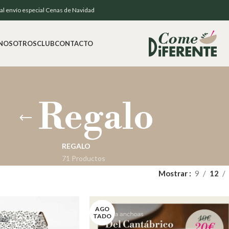
e al envío especial Cenas de Navidad
NOSOTROS
CLUB
CONTACTO
Regalo
REGALO
71 Productos
Mostrar
9
12
AGO
TADO