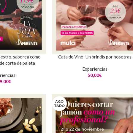
Cata de Vino: Un brindis por nosotras
estro, saborea como
de corte de paleta
Experiencias
50,00
€
riencias
9,00
€
AGO
TADO