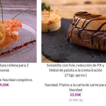
uza rellena para 2
Solomillo con foie, reducción de PX y
rsonas
timbal de patata a la crema (ración
275gr. aprox.)
e Navidad completos
9,00
€
Navidad
,
Platos a la carta de carne par
Navidad
23,90
€
23,90
€
/
kg