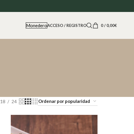
Monedero
ACCESO / REGISTRO
0
/
0,00
€
18
24