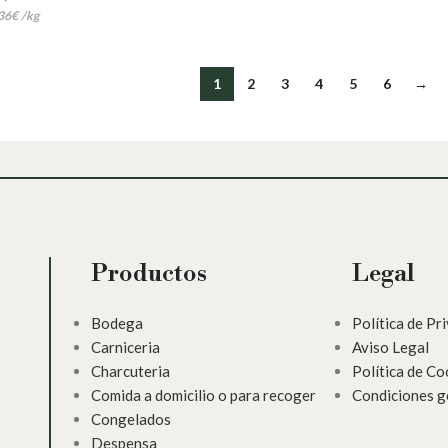
36
€
/
kg
1
2
3
4
5
6
→
Productos
Legal
Bodega
Política de Pr
Carniceria
Aviso Legal
Charcuteria
Política de Co
Comida a domicilio o para recoger
Condiciones g
Congelados
Despensa