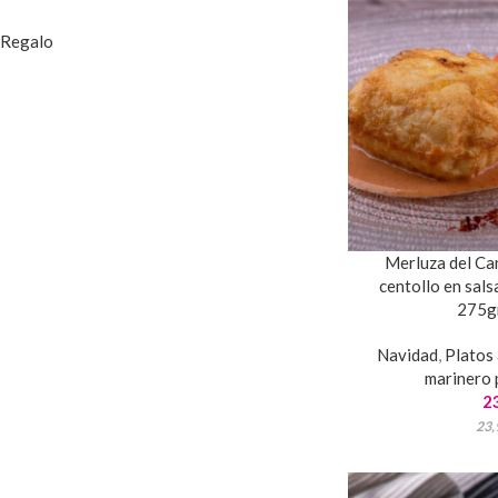
Regalo
Merluza del Can
centollo en sals
275gr
Navidad
,
Platos 
marinero 
2
23,