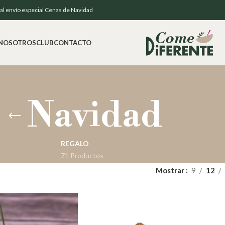
e al envío especial Cenas de Navidad
NOSOTROS
CLUB
CONTACTO
Navidad
REGALO
71 Productos
Mostrar
9
12