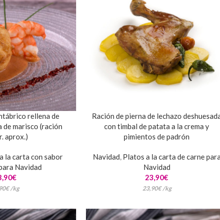
tábrico rellena de
Ración de pierna de lechazo deshuesad
a de marisco (ración
con timbal de patata a la crema y
. aprox.)
pimientos de padrón
a la carta con sabor
Navidad
,
Platos a la carta de carne par
para Navidad
Navidad
3,90
€
23,90
€
90
€
/
kg
23,90
€
/
kg