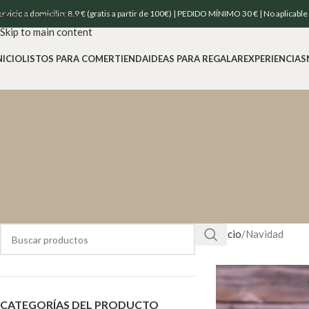
ervicio a domicilio: 8.9 € (gratis a partir de 100€) | PEDIDO MÍNIMO 30 € | No aplicabl
Skip to navigation
Skip to main content
NICIO
LISTOS PARA COMER
TIENDA
IDEAS PARA REGALAR
EXPERIENCIAS
Inicio
Navidad
CATEGORÍAS DEL PRODUCTO