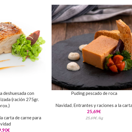
da deshuesada con
Puding pescado de roca
zada (ración 275gr.
Navidad
,
Entrantes y raciones a la cart
rox.)
25,69
€
la carta de carne para
25,69
€
/
kg
vidad
9,90
€