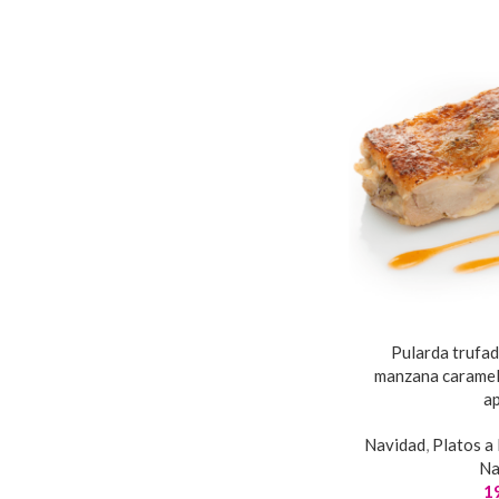
Pularda trufa
manzana carameli
ap
Navidad
,
Platos a 
Na
1