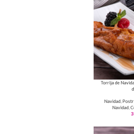
Torrija de Navida
d
Navidad
,
Postr
Navidad
,
C
3