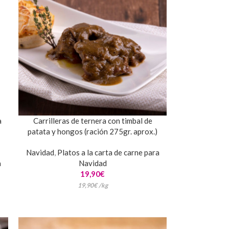
a
Carrilleras de ternera con timbal de
patata y hongos (ración 275gr. aprox.)
Navidad
,
Platos a la carta de carne para
a
Navidad
19,90
€
19,90
€
/
kg