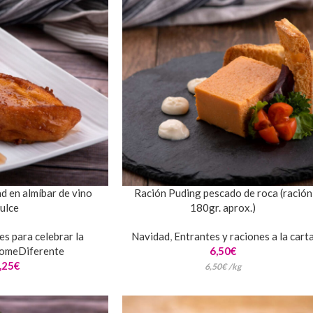
d en almíbar de vino
Ración Puding pescado de roca (ración
ulce
180gr. aprox.)
es para celebrar la
Navidad
,
Entrantes y raciones a la cart
omeDiferente
6,50
€
,25
€
6,50
€
/
kg