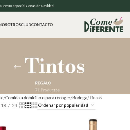
e al envío especial Cenas de Navidad
NOSOTROS
CLUB
CONTACTO
Tintos
REGALO
71 Productos
te
Comida a domicilio o para recoger
Bodega
Tintos
18
24