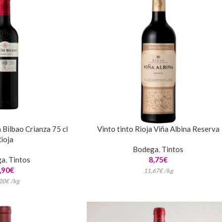
Bilbao Crianza 75 cl
Vinto tinto Rioja Viña Albina Reserva
ioja
Bodega
,
Tintos
ga
,
Tintos
8,75
€
,90
€
11,67
€
/
kg
20
€
/
kg