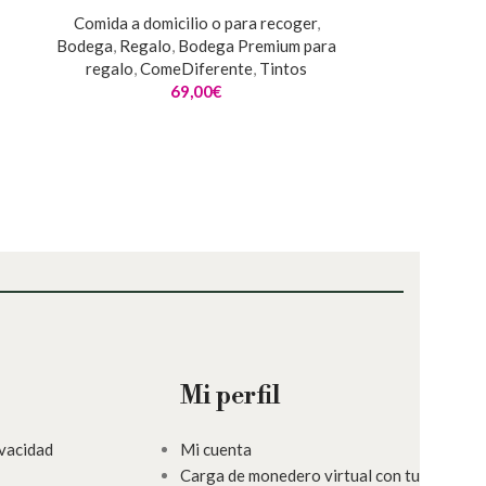
Comida a domicilio o para recoger
,
Bodega
,
Regalo
,
Bodega Premium para
a
regalo
,
ComeDiferente
,
Tintos
69,00
€
Mi perfil
ivacidad
Mi cuenta
Carga de monedero virtual con tu