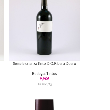
Semele crianza tinto D.O.Ribera Duero
Bodega
,
Tintos
9,90
€
13,20
€
/
kg