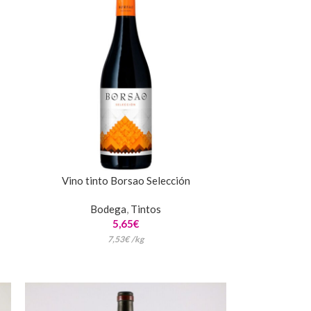
Vino tinto Borsao Selección
Bodega
,
Tintos
5,65
€
7,53
€
/
kg