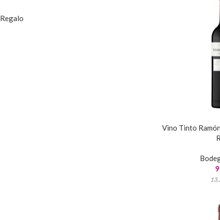
Regalo
Vino Tinto Ramón 
R
Bode
9
13,