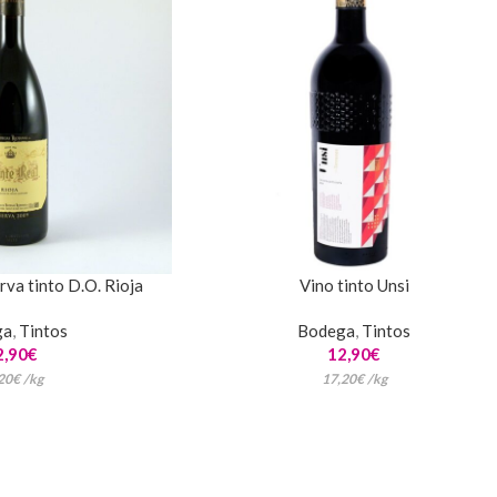
va tinto D.O. Rioja
Vino tinto Unsi
ga
,
Tintos
Bodega
,
Tintos
2,90
€
12,90
€
20
€
/
kg
17,20
€
/
kg