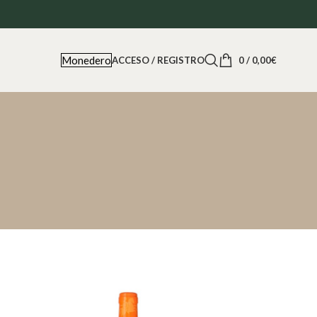
Monedero
ACCESO / REGISTRO
0
/
0,00
€