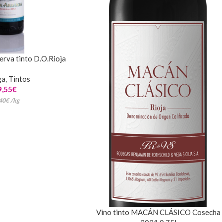
erva tinto D.O.Rioja
ga
,
Tintos
9,55
€
40
€
/
kg
Vino tinto MACÁN CLÁSICO Cosecha