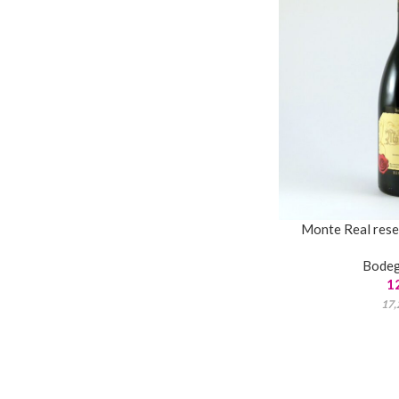
Monte Real reser
Bode
1
17,