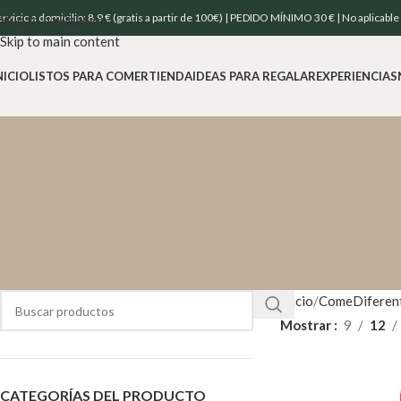
ervicio a domicilio: 8.9 € (gratis a partir de 100€) | PEDIDO MÍNIMO 30 € | No aplicabl
Skip to navigation
Skip to main content
NICIO
LISTOS PARA COMER
TIENDA
IDEAS PARA REGALAR
EXPERIENCIAS
Inicio
ComeDiferen
Mostrar
9
12
CATEGORÍAS DEL PRODUCTO