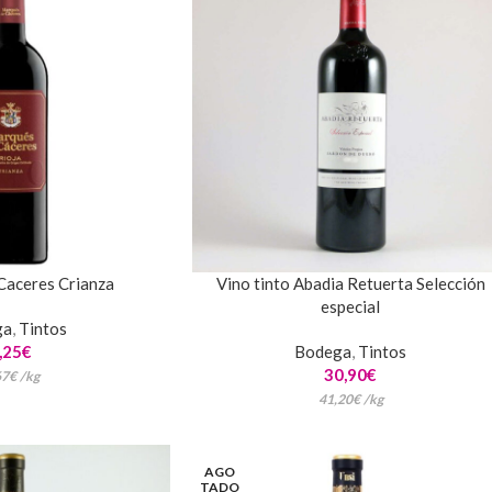
Caceres Crianza
Vino tinto Abadia Retuerta Selección
especial
ga
,
Tintos
,25
€
Bodega
,
Tintos
30,90
€
67
€
/
kg
41,20
€
/
kg
AGO
TADO