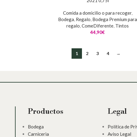
2021 0,75l
Comida a domicilio o para recoger
,
Bodega
,
Regalo
,
Bodega Premium par
regalo
,
ComeDiferente
,
Tintos
44,90
€
1
2
3
4
→
Productos
Legal
Bodega
Política de Pr
Carniceria
Aviso Legal