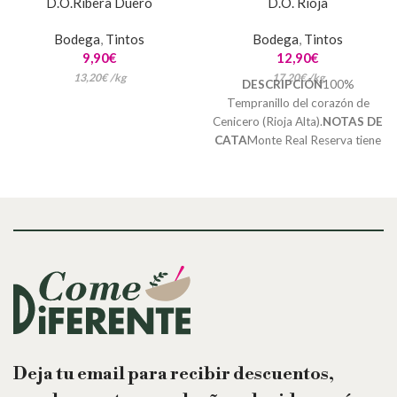
D.O.Ribera Duero
D.O. Rioja
Bodega
,
Tintos
Bodega
,
Tintos
9,90
€
12,90
€
13,20
€
/
kg
17,20
€
/
kg
DESCRIPCIÓN
100%
Tempranillo del corazón de
Cenicero (Rioja Alta).
NOTAS DE
CATA
Monte Real Reserva tiene
una complejidad misteriosa y
una elegancia desde su origen.
Esta fragancia de Tempranillo de
Cenicero se creó para
conquistar por su aroma. Color
rojo cereza intenso, con sutiles
ribetes bermellón. En nariz,
aparecen entremezcladas las
frutas rojas frescas con frutas
maduras compotadas, con el
aroma del regaliz. En boca,
seduce por su carnosidad,
Deja tu email para recibir descuentos,
encanto con esa magia del