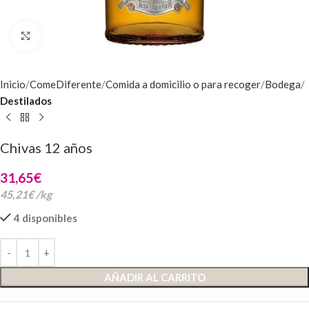
Clic para ampliar
Inicio
ComeDiferente
Comida a domicilio o para recoger
Bodega
Destilados
Chivas 12 años
31,65
€
45,21
€
/
kg
4 disponibles
AÑADIR AL CARRITO