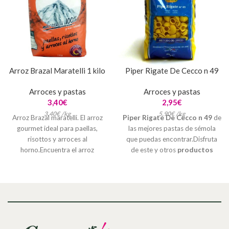
Arroz Brazal Maratelli 1 kilo
Piper Rigate De Cecco n 49
Arroces y pastas
Arroces y pastas
3,40
€
2,95
€
3,40
€
/
kg
5,90
€
/
kg
Arroz Brazal maratelli. El arroz
Piper Rigate De Cecco n 49
de
gourmet ideal para paellas,
las mejores pastas de sémola
risottos y arroces al
que puedas encontrar.Disfruta
horno.Encuentra el arroz
de este y otros
productos
perfecto entre nuestro surtido
gourmet
en tu tienda online de
de arroces gourmetDisfruta de
confianza. El
mejor lugar para
este y otros
productos
comprar pasta online
:
gourmet
en tu tienda online de
Diferente.es
confianza.