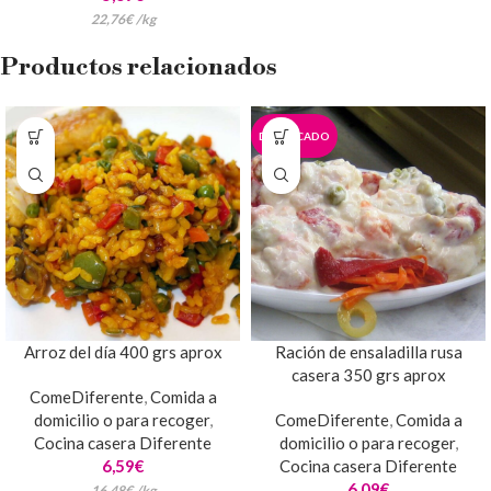
22,76
€
/
kg
Productos relacionados
DESTACADO
Arroz del día 400 grs aprox
Ración de ensaladilla rusa
casera 350 grs aprox
ComeDiferente
,
Comida a
domicilio o para recoger
,
ComeDiferente
,
Comida a
Cocina casera Diferente
domicilio o para recoger
,
6,59
€
Cocina casera Diferente
6,09
€
16,48
€
/
kg