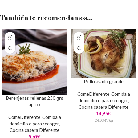
También te recomendamos…
Pollo asado grande
ComeDiferente
,
Comida a
Berenjenas rellenas 250 grs
domicilio o para recoger
,
aprox
Cocina casera Diferente
14,95
€
ComeDiferente
,
Comida a
14,95
€
/
kg
domicilio o para recoger
,
Cocina casera Diferente
5,69
€