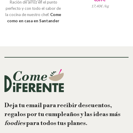
Ración de arroz en el punto
17,40
€
/
kg
perfecto y con todo el sabor de
la cocina de nuestro chef.
Come
como en casa en Santander
con nuestro servicio a
domicilio de platos
preparados
. Envíos desde solo
3€ en Santander y gratis si tu
compra supera los
59€Repartimos tu compra en 24
horas de Lunes a Sábado
Deja tu email para recibir descuentos,
regalos por tu cumpleaños y las ideas más
foodies
para todos tus planes.