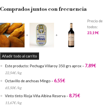
Comprados juntos con frecuencia
Precio de
todos:
23,19
€
+
+
Añadir todo al carrito
7,89
€
Este producto: Pechuga Villaroy 350 grs aprox
–
22,54
€
/
kg
6,55
€
Octavillo de anchoas Mingo
–
65,50
€
/
kg
8,75
€
Vinto tinto Rioja Viña Albina Reserva
–
11,67
€
/
kg